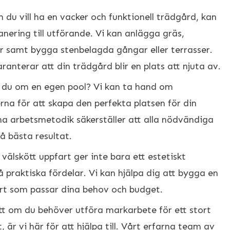
m du vill ha en vacker och funktionell trädgård, kan
lanering till utförande. Vi kan anlägga gräs,
 samt bygga stenbelagda gångar eller terrasser.
ranterar att din trädgård blir en plats att njuta av.
du om en egen pool? Vi kan ta hand om
na för att skapa den perfekta platsen för din
a arbetsmetodik säkerställer att alla nödvändiga
å bästa resultat.
n välskött uppfart ger inte bara ett estetiskt
å praktiska fördelar. Vi kan hjälpa dig att bygga en
fart som passar dina behov och budget.
tt om du behöver utföra markarbete för ett stort
, är vi här för att hjälpa till. Vårt erfarna team av