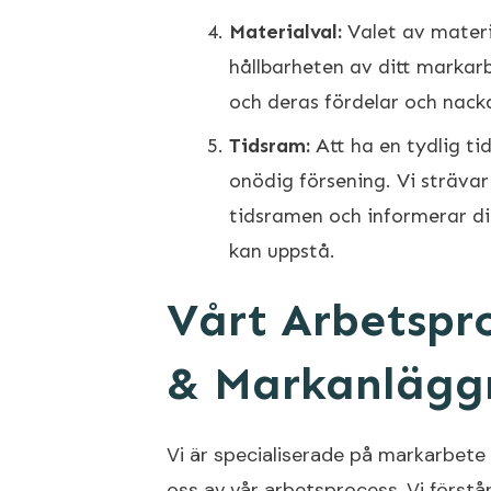
Materialval:
Valet av materi
hållbarheten av ditt markarb
och deras fördelar och nack
Tidsram:
Att ha en tydlig tid
onödig försening. Vi sträva
tidsramen och informerar di
kan uppstå.
Vårt Arbetspr
& Markanläggn
Vi är specialiserade på markarbete 
oss av vår arbetsprocess. Vi förstå