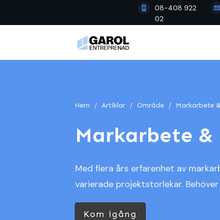
08-408 922
02
Hem
/
Artiklar
/
Område
/
Markarbete &
Markarbete & 
Med flera års erfarenhet av marka
varierade projektstorlekar. Behöver 
Kom igång