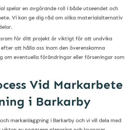
al spelar en avgörande roll i både utseendet och
ete. Vi kan ge dig råd om olika materialalternativ
delar.
sram för ditt projekt är viktigt för att undvika
r efter att hålla oss inom den överenskomna
g om eventuella förändringar eller förseningar som
ocess Vid Markarbete
ing i Barkarby
och markanläggning i Barkarby och vi vill dela med
r vikten av noggrann planering och levererar