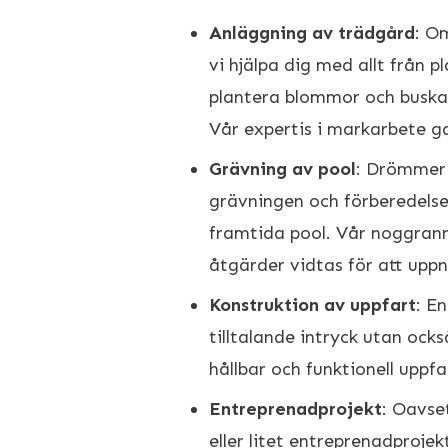
Anläggning av trädgård
: O
vi hjälpa dig med allt från p
plantera blommor och buskar
Vår expertis i markarbete ga
Grävning av pool
: Drömmer 
grävningen och förberedelser
framtida pool. Vår noggrann
åtgärder vidtas för att uppn
Konstruktion av uppfart
: E
tilltalande intryck utan ocks
hållbar och funktionell upp
Entreprenadprojekt
: Oavse
eller litet entreprenadprojekt