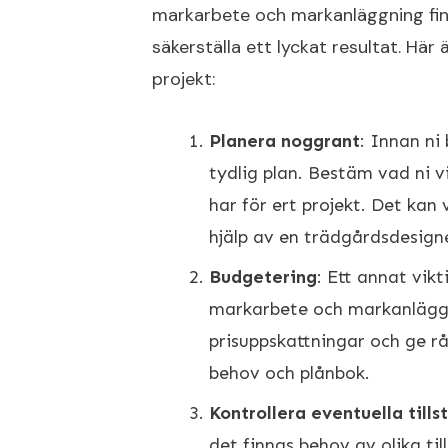
markarbete och markanläggning finn
säkerställa ett lyckat resultat. Här 
projekt:
Planera noggrant
: Innan ni
tydlig plan. Bestäm vad ni vi
har för ert projekt. Det kan 
hjälp av en trädgårdsdesigner
Budgetering
: Ett annat vikt
markarbete och markanläggni
prisuppskattningar och ge r
behov och plånbok.
Kontrollera eventuella tills
det finnas behov av olika ti