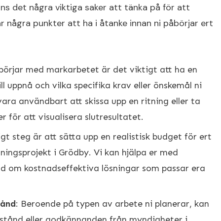
s det några viktiga saker att tänka på för att
är några punkter att ha i åtanke innan ni påbörjar ert
 börjar med markarbetet är det viktigt att ha en
ll uppnå och vilka specifika krav eller önskemål ni
vara användbart att skissa upp en ritning eller ta
 för att visualisera slutresultatet.
igt steg är att sätta upp en realistisk budget för ert
ngsprojekt i Grödby. Vi kan hjälpa er med
åd om kostnadseffektiva lösningar som passar era
tånd
: Beroende på typen av arbete ni planerar, kan
llstånd eller godkännanden från myndigheter i