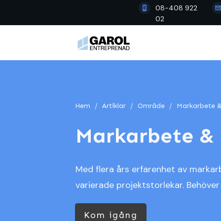
08-408 922
02
Hem
/
Artiklar
/
Område
/
Markarbete &
Markarbete &
Med flera års erfarenhet av marka
varierade projektstorlekar. Behöver 
Kom igång