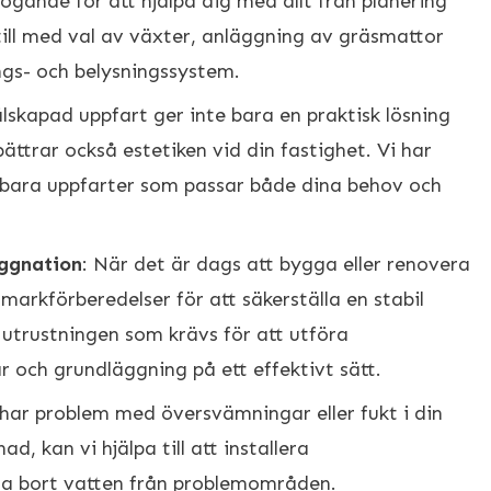
örfogande för att hjälpa dig med allt från planering
a till med val av växter, anläggning av gräsmattor
ngs- och belysningssystem.
älskapad uppfart ger inte bara en praktisk lösning
bättrar också estetiken vid din fastighet. Vi har
lbara uppfarter som passar både dina behov och
yggnation
: När det är dags att bygga eller renovera
markförberedelser för att säkerställa en stabil
 utrustningen som krävs för att utföra
r och grundläggning på ett effektivt sätt.
har problem med översvämningar eller fukt i din
d, kan vi hjälpa till att installera
da bort vatten från problemområden.