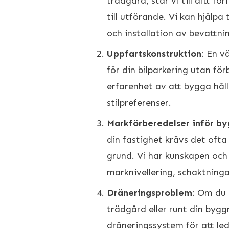
trädgård, står vi till ditt f
till utförande. Vi kan hjälp
och installation av bevattni
Uppfartskonstruktion
: En v
för din bilparkering utan för
erfarenhet av att bygga hål
stilpreferenser.
Markförberedelser inför b
din fastighet krävs det ofta 
grund. Vi har kunskapen och
marknivellering, schaktninga
Dräneringsproblem
: Om du 
trädgård eller runt din byggna
dräneringssystem för att le