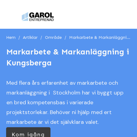
Hem
/
Artiklar
/
Område
/
Markarbete & Markanläggning i Kungsberga
Markarbete & Markanläggning i
Kungsberga
Med flera års erfarenhet av markarbete och
markanläggning i Stockholm har vi byggt upp
en bred kompetensbas i varierade
projektstorlekar. Behöver ni hjälp med ert
markarbete är vi det självklara valet.
Kom igång