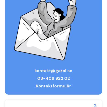
kontakt@garol.se
08-408 922 02
Kontaktformulär