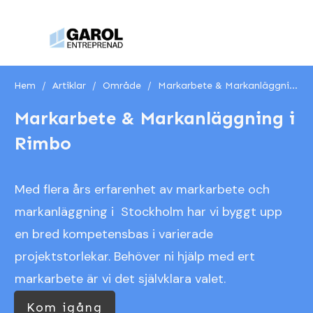
Hem
/
Artiklar
/
Område
/
Markarbete & Markanläggning i Rimbo
Markarbete & Markanläggning i
Rimbo
Med flera års erfarenhet av markarbete och
markanläggning i Stockholm har vi byggt upp
en bred kompetensbas i varierade
projektstorlekar. Behöver ni hjälp med ert
markarbete är vi det självklara valet.
Kom igång