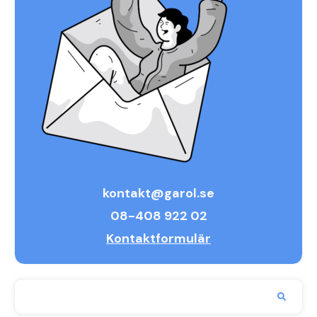
kontakt@garol.se
08-408 922 02
Kontaktformulär