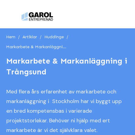
Hem
/
Artiklar
/
Huddinge
/
Markarbete & Markanläggning i Trångsund
Markarbete & Markanläggning i
Trångsund
Med flera års erfarenhet av markarbete och
markanläggning i Stockholm har vi byggt upp
en bred kompetensbas i varierade
projektstorlekar. Behöver ni hjälp med ert
markarbete är vi det självklara valet.