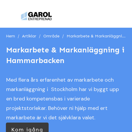
Hem
/
Artiklar
/
Område
/
Markarbete & Markanläggning i Hammarbacken
Markarbete & Markanläggning i
Hammarbacken
Med flera års erfarenhet av markarbete och
markanläggning i Stockholm har vi byggt upp
en bred kompetensbas i varierade
projektstorlekar. Behöver ni hjälp med ert
markarbete är vi det självklara valet.
Kom igång