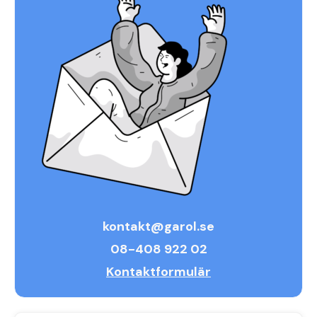
kontakt@garol.se
08-408 922 02
Kontaktformulär