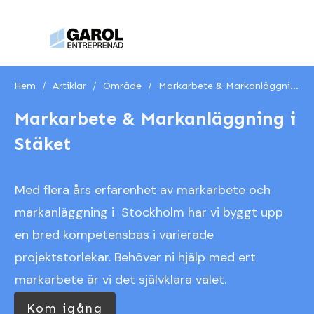
Hem
/
Artiklar
/
Område
/
Markarbete & Markanläggning i Stäket
Markarbete & Markanläggning i
Stäket
Med flera års erfarenhet av markarbete och
markanläggning i Stockholm har vi byggt upp
en bred kompetensbas i varierade
projektstorlekar. Behöver ni hjälp med ert
markarbete är vi det självklara valet.
Kom igång